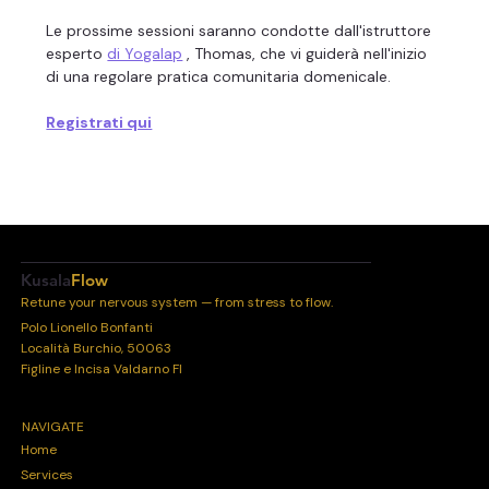
Le prossime sessioni saranno condotte dall'istruttore 
esperto 
di Yogalap
 , Thomas, che vi guiderà nell'inizio 
di una regolare pratica comunitaria domenicale.
Registrati qui
Kusala
Flow
Retune your nervous system — from stress to flow.
Polo Lionello Bonfanti
Località Burchio, 50063
Figline e Incisa Valdarno FI
NAVIGATE
Home
Services