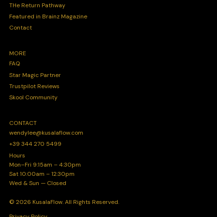
THe Return Pathway
Featured in Brainz Magazine
Contact
MORE
FAQ
Star Magic Partner
Trustpilot Reviews
Skool Community
CONTACT
wendylee@kusalaflow.com
+39 344 270 5499
Hours
Mon–Fri 9:15am – 4:30pm
Sat 10:00am – 12:30pm
Wed & Sun — Closed
© 2026 KusalaFlow. All Rights Reserved.
Privacy Policy