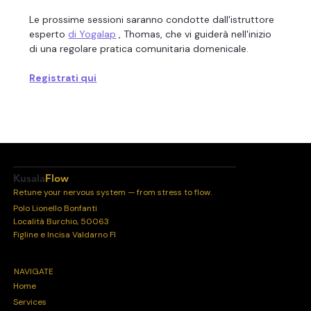
Le prossime sessioni saranno condotte dall'istruttore 
esperto 
di Yogalap
 , Thomas, che vi guiderà nell'inizio 
di una regolare pratica comunitaria domenicale.
Registrati qui
Kusala
Flow
Retune your nervous system — from stress to flow.
Polo Lionello Bonfanti
Località Burchio, 50063
Figline e Incisa Valdarno FI
NAVIGATE
Home
Services