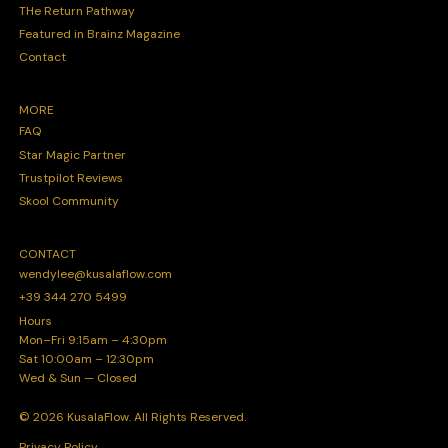
THe Return Pathway
Featured in Brainz Magazine
Contact
MORE
FAQ
Star Magic Partner
Trustpilot Reviews
Skool Community
CONTACT
wendylee@kusalaflow.com
+39 344 270 5499
Hours
Mon–Fri 9:15am – 4:30pm
Sat 10:00am – 12:30pm
Wed & Sun — Closed
© 2026 KusalaFlow. All Rights Reserved.
Privacy Policy