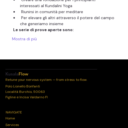
interessati al Kundalini Yoga
 Riunirsi in comunità per meditare
 Per elevare gli altri attraverso il potere del campo 
che generiamo insieme
Le serie di prove aperte sono:
Mostra di più
Kusala
Flow
Retune your nervous system — from stress to flow.
Polo Lionello Bonfanti
Località Burchio, 50063
Figline e Incisa Valdarno FI
NAVIGATE
Home
Services