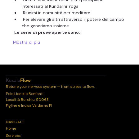
interessati al Kundalini Yoga
 Riunirsi in comunità per meditare
 Per elevare gli altri attraverso il potere del campo 
che generiamo insieme
Le serie di prove aperte sono:
Mostra di più
Kusala
Flow
Retune your nervous system — from stress to flow.
Polo Lionello Bonfanti
Località Burchio, 50063
Figline e Incisa Valdarno FI
NAVIGATE
Home
Services