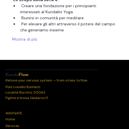
 Creare una fondazione per i principianti 
interessati al Kundalini Yoga
 Riunirsi in comunità per meditare
 Per elevare gli altri attraverso il potere del campo 
che generiamo insieme
Mostra di più
Kusala
Flow
Retune your nervous system — from stress to flow.
Polo Lionello Bonfanti
Località Burchio, 50063
Figline e Incisa Valdarno FI
NAVIGATE
Home
Services