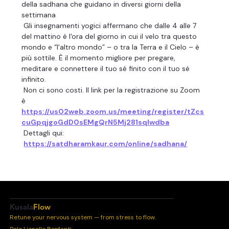
della sadhana che guidano in diversi giorni della 
settimana
 Gli insegnamenti yogici affermano che dalle 4 alle 7 
del mattino è l'ora del giorno in cui il velo tra questo 
mondo e “l'altro mondo” – o tra la Terra e il Cielo – è 
più sottile. È il momento migliore per pregare, 
meditare e connettere il tuo sé finito con il tuo sé 
infinito.
 Non ci sono costi. Il link per la registrazione su Zoom 
è 
https://us02web.zoom.us/meeting/register/tZcs
cuGpqjgoGdD0sEMgQrN5Mj281sqIwdba
 Dettagli qui:
https://satdharamkaur.com/online/sadhana/
Kusala
Flow
Retune your nervous system — from stress to flow.
Polo Lionello Bonfanti