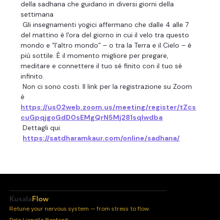
della sadhana che guidano in diversi giorni della 
settimana
 Gli insegnamenti yogici affermano che dalle 4 alle 7 
del mattino è l'ora del giorno in cui il velo tra questo 
mondo e “l'altro mondo” – o tra la Terra e il Cielo – è 
più sottile. È il momento migliore per pregare, 
meditare e connettere il tuo sé finito con il tuo sé 
infinito.
 Non ci sono costi. Il link per la registrazione su Zoom 
è 
https://us02web.zoom.us/meeting/register/tZcs
cuGpqjgoGdD0sEMgQrN5Mj281sqIwdba
 Dettagli qui:
https://satdharamkaur.com/online/sadhana/
Kusala
Flow
Retune your nervous system — from stress to flow.
Polo Lionello Bonfanti