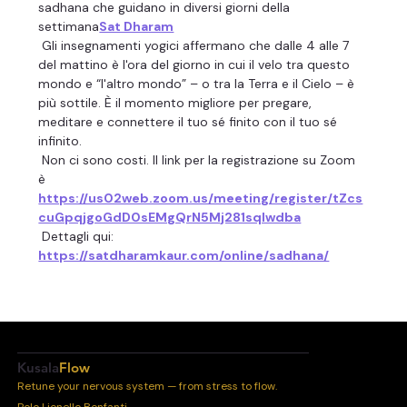
sadhana che guidano in diversi giorni della 
settimana
Sat Dharam
 Gli insegnamenti yogici affermano che dalle 4 alle 7 
del mattino è l'ora del giorno in cui il velo tra questo 
mondo e “l'altro mondo” – o tra la Terra e il Cielo – è 
più sottile. È il momento migliore per pregare, 
meditare e connettere il tuo sé finito con il tuo sé 
infinito.
 Non ci sono costi. Il link per la registrazione su Zoom 
è 
https://us02web.zoom.us/meeting/register/tZcs
cuGpqjgoGdD0sEMgQrN5Mj281sqIwdba
 Dettagli qui:
https://satdharamkaur.com/online/sadhana/
Kusala
Flow
Retune your nervous system — from stress to flow.
Polo Lionello Bonfanti