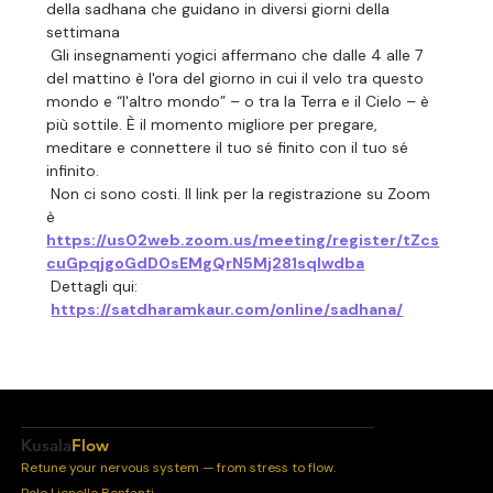
della sadhana che guidano in diversi giorni della 
settimana
 Gli insegnamenti yogici affermano che dalle 4 alle 7 
del mattino è l'ora del giorno in cui il velo tra questo 
mondo e “l'altro mondo” – o tra la Terra e il Cielo – è 
più sottile. È il momento migliore per pregare, 
meditare e connettere il tuo sé finito con il tuo sé 
infinito.
 Non ci sono costi. Il link per la registrazione su Zoom 
è 
https://us02web.zoom.us/meeting/register/tZcs
cuGpqjgoGdD0sEMgQrN5Mj281sqIwdba
 Dettagli qui:
https://satdharamkaur.com/online/sadhana/
Kusala
Flow
Retune your nervous system — from stress to flow.
Polo Lionello Bonfanti