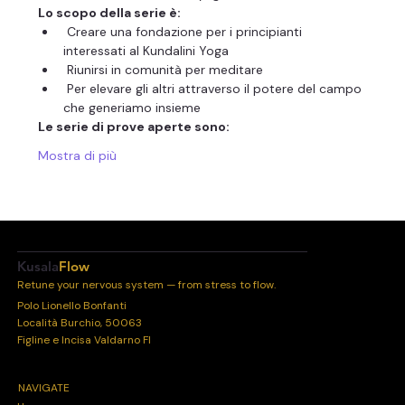
Lo scopo della serie è:
 Creare una fondazione per i principianti 
interessati al Kundalini Yoga
 Riunirsi in comunità per meditare
 Per elevare gli altri attraverso il potere del campo 
che generiamo insieme
Le serie di prove aperte sono:
Mostra di più
Kusala
Flow
Retune your nervous system — from stress to flow.
Polo Lionello Bonfanti
Località Burchio, 50063
Figline e Incisa Valdarno FI
NAVIGATE