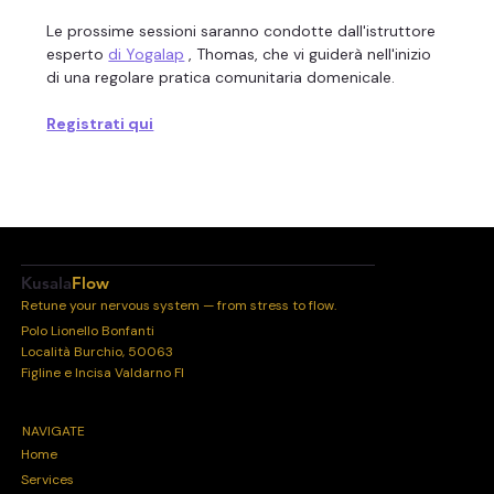
Le prossime sessioni saranno condotte dall'istruttore 
esperto 
di Yogalap
 , Thomas, che vi guiderà nell'inizio 
di una regolare pratica comunitaria domenicale.
Registrati qui
Kusala
Flow
Retune your nervous system — from stress to flow.
Polo Lionello Bonfanti
Località Burchio, 50063
Figline e Incisa Valdarno FI
NAVIGATE
Home
Services