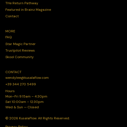
THe Return Pathway
Featured in Brainz Magazine
Contact
MORE
FAQ
Star Magic Partner
Trustpilot Reviews
Skool Community
CONTACT
wendylee@kusalaflow.com
+39 344 270 5499
Hours
Mon–Fri 9:15am – 4:30pm
Sat 10:00am – 12:30pm
Wed & Sun — Closed
© 2026 KusalaFlow. All Rights Reserved.
Privacy Policy