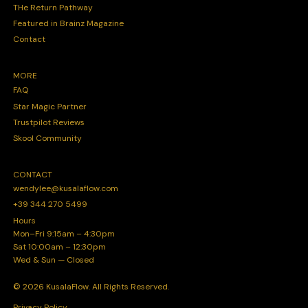
THe Return Pathway
Featured in Brainz Magazine
Contact
MORE
FAQ
Star Magic Partner
Trustpilot Reviews
Skool Community
CONTACT
wendylee@kusalaflow.com
+39 344 270 5499
Hours
Mon–Fri 9:15am – 4:30pm
Sat 10:00am – 12:30pm
Wed & Sun — Closed
© 2026 KusalaFlow. All Rights Reserved.
Privacy Policy