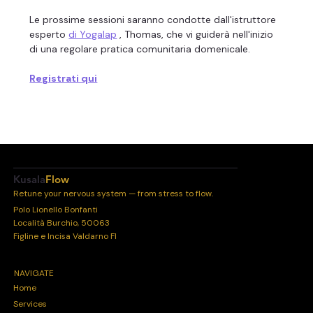
Le prossime sessioni saranno condotte dall'istruttore 
esperto 
di Yogalap
 , Thomas, che vi guiderà nell'inizio 
di una regolare pratica comunitaria domenicale.
Registrati qui
Kusala
Flow
Retune your nervous system — from stress to flow.
Polo Lionello Bonfanti
Località Burchio, 50063
Figline e Incisa Valdarno FI
NAVIGATE
Home
Services