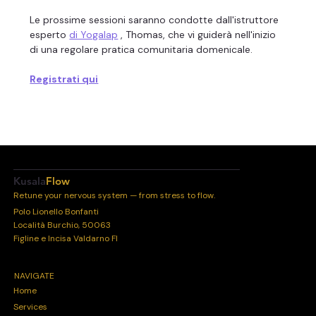
Le prossime sessioni saranno condotte dall'istruttore 
esperto 
di Yogalap
 , Thomas, che vi guiderà nell'inizio 
di una regolare pratica comunitaria domenicale.
Registrati qui
Kusala
Flow
Retune your nervous system — from stress to flow.
Polo Lionello Bonfanti
Località Burchio, 50063
Figline e Incisa Valdarno FI
NAVIGATE
Home
Services