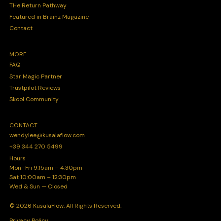
THe Return Pathway
Featured in Brainz Magazine
Contact
MORE
FAQ
Star Magic Partner
Trustpilot Reviews
Skool Community
CONTACT
wendylee@kusalaflow.com
+39 344 270 5499
Hours
Mon–Fri 9:15am – 4:30pm
Sat 10:00am – 12:30pm
Wed & Sun — Closed
© 2026 KusalaFlow. All Rights Reserved.
Privacy Policy