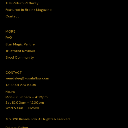
THe Return Pathway
Featured in Brainz Magazine
Contact
MORE
FAQ
Star Magic Partner
Trustpilot Reviews
Skool Community
CONTACT
wendylee@kusalaflow.com
+39 344 270 5499
Hours
Mon–Fri 9:15am – 4:30pm
Sat 10:00am – 12:30pm
Wed & Sun — Closed
© 2026 KusalaFlow. All Rights Reserved.
Privacy Policy