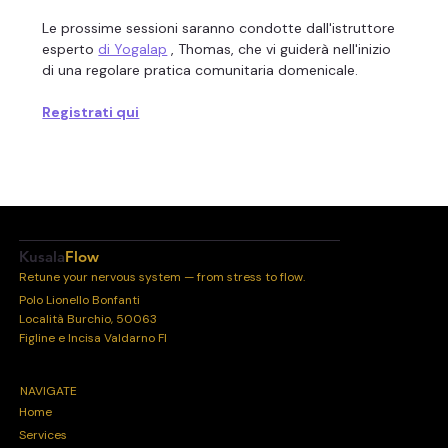
Le prossime sessioni saranno condotte dall'istruttore 
esperto 
di Yogalap
 , Thomas, che vi guiderà nell'inizio 
di una regolare pratica comunitaria domenicale.
Registrati qui
Kusala
Flow
Retune your nervous system — from stress to flow.
Polo Lionello Bonfanti
Località Burchio, 50063
Figline e Incisa Valdarno FI
NAVIGATE
Home
Services