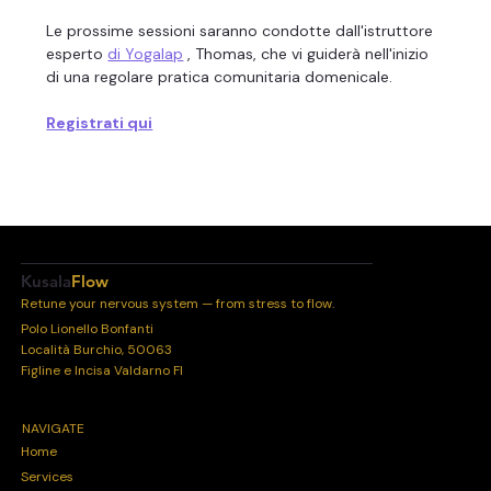
Le prossime sessioni saranno condotte dall'istruttore 
esperto 
di Yogalap
 , Thomas, che vi guiderà nell'inizio 
di una regolare pratica comunitaria domenicale.
Registrati qui
Kusala
Flow
Retune your nervous system — from stress to flow.
Polo Lionello Bonfanti
Località Burchio, 50063
Figline e Incisa Valdarno FI
NAVIGATE
Home
Services