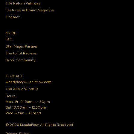
THe Return Pathway
Featured in Brainz Magazine
Contact
MORE
FAQ
Star Magic Partner
Trustpilot Reviews
Skool Community
CONTACT
wendylee@kusalaflow.com
+39 344 270 5499
Hours
Mon–Fri 9:15am – 4:30pm
Sat 10:00am – 12:30pm
Wed & Sun — Closed
© 2026 KusalaFlow. All Rights Reserved.
Privacy Policy