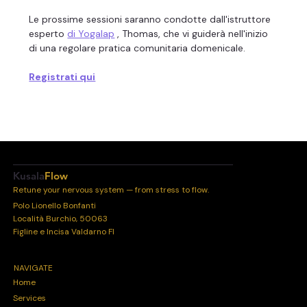
Le prossime sessioni saranno condotte dall'istruttore 
esperto 
di Yogalap
 , Thomas, che vi guiderà nell'inizio 
di una regolare pratica comunitaria domenicale.
Registrati qui
Kusala
Flow
Retune your nervous system — from stress to flow.
Polo Lionello Bonfanti
Località Burchio, 50063
Figline e Incisa Valdarno FI
NAVIGATE
Home
Services