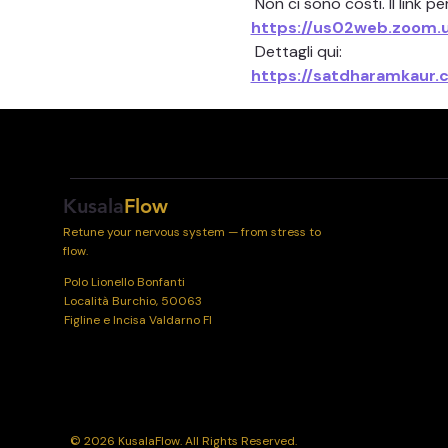
 Non ci sono costi. Il link 
https://us02web.zoom.
 Dettagli qui:
https://satdharamkaur.
Kusala
Flow
Retune your nervous system — from stress to
flow.
Polo Lionello Bonfanti
Località Burchio, 50063
Figline e Incisa Valdarno FI
© 2026 KusalaFlow. All Rights Reserved.