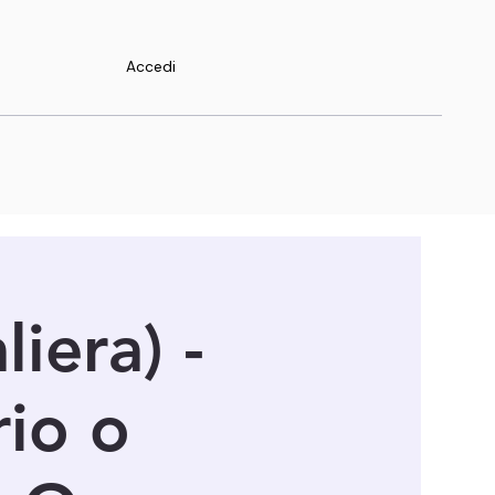
Accedi
iera) -
io o