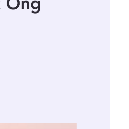
k Ong