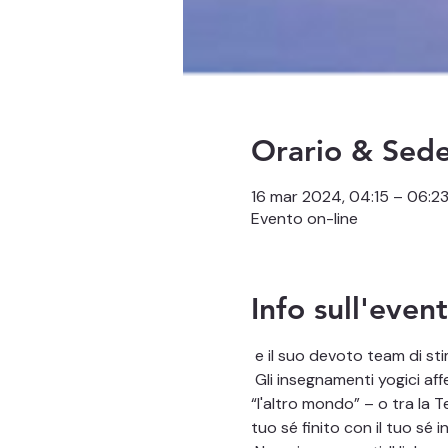
Orario & Sed
16 mar 2024, 04:15 – 06:
Evento on-line
Info sull'even
 e il suo devoto team di st
 Gli insegnamenti yogici affermano che dalle 4 alle 7 del mattino è l'ora del giorno in cui il velo tra questo mondo e 
“l'altro mondo” – o tra la T
tuo sé finito con il tuo sé in