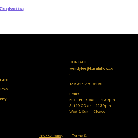
81sqIwdba
CONTACT
wendylee@kusalaflow.co
m
rtner
+39 344 270 5499
views
Hours
nity
Mon–Fri 9:15am – 4:30pm
Sat 10:00am – 12:30pm
Wed & Sun — Closed
Terms &
Privacy Policy