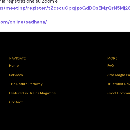
per la registrazione su Zoom è 
us/meeting/register/tZcscuGpqjgoGdD0sEMgQrN5Mj2
com/online/sadhana/
NAVIGATE
MORE
FAQ
Home
Star Magic Pa
Services
Trustpilot Re
THe Return Pathway
Skool Commu
Featured in Brainz Magazine
Contact