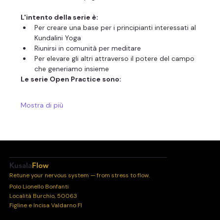
L'intento della serie è:
Per creare una base per i principianti interessati al 
Kundalini Yoga
Riunirsi in comunità per meditare
Per elevare gli altri attraverso il potere del campo 
che generiamo insieme
Le serie Open Practice sono:
Mostra di più
Kusala
Flow
Retune your nervous system — from stress to flow.
Polo Lionello Bonfanti
Località Burchio, 50063
Figline e Incisa Valdarno FI