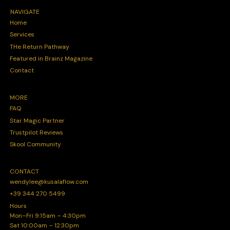
NAVIGATE
Home
Services
THe Return Pathway
Featured in Brainz Magazine
Contact
MORE
FAQ
Star Magic Partner
Trustpilot Reviews
Skool Community
CONTACT
wendylee@kusalaflow.com
+39 344 270 5499
Hours
Mon–Fri 9:15am – 4:30pm
Sat 10:00am – 12:30pm